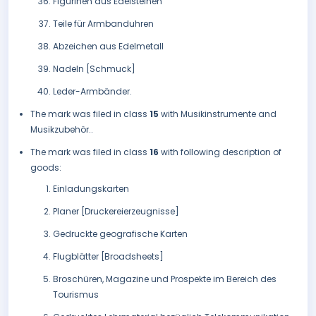
Figurinen aus Edelsteinen
Teile für Armbanduhren
Abzeichen aus Edelmetall
Nadeln [Schmuck]
Leder-Armbänder.
The mark was filed in class
15
with Musikinstrumente and
Musikzubehör..
The mark was filed in class
16
with following description of
goods:
Einladungskarten
Planer [Druckereierzeugnisse]
Gedruckte geografische Karten
Flugblätter [Broadsheets]
Broschüren, Magazine und Prospekte im Bereich des
Tourismus