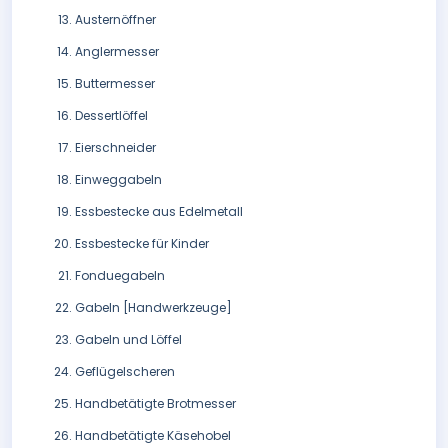
Austernöffner
Anglermesser
Buttermesser
Dessertlöffel
Eierschneider
Einweggabeln
Essbestecke aus Edelmetall
Essbestecke für Kinder
Fonduegabeln
Gabeln [Handwerkzeuge]
Gabeln und Löffel
Geflügelscheren
Handbetätigte Brotmesser
Handbetätigte Käsehobel