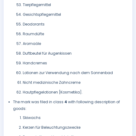
Tierpflegemittel
Gesichtspflegemittel
Deodorants
Raumdüfte
Aromaöle
Duftbeutel für Augenkissen
Handcremes
Lotionen zur Verwendung nach dem Sonnenbad
Nicht medizinische Zahncreme
Hautpflegelotionen [Kosmetika].
The mark was filed in class
4
with following description of
goods:
Skiwachs
Kerzen für Beleuchtungszwecke