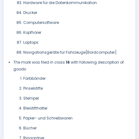
Hardware für die Datenkommunikation
Drucker
Computersoftware
Kopfhörer
Laptops
Navigationsgeräte für Fahrzeuge[Bordcomputer].
The mark was filed in class
16
with following description of
goods:
Farbbänder
Pinselstifte
Stempel
Bleistifthalter
Papier- und Schreibwaren
Bücher
Ringordner