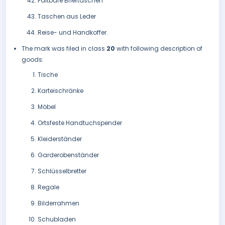
Faltbare Brieftaschen
Taschen aus Leder
Reise- und Handkoffer.
The mark was filed in class
20
with following description of
goods:
Tische
Karteischränke
Möbel
Ortsfeste Handtuchspender
Kleiderständer
Garderobenständer
Schlüsselbretter
Regale
Bilderrahmen
Schubladen