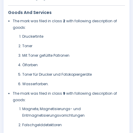
Goods And Services
The mark was filed in class
2
with following description of
goods:
Druckertinte
Toner
Mit Toner gefüllte Patronen
Ölfarben
Toner für Drucker und Fotokopiergeräte
Wasserfarben.
The mark was filed in class
9
with following description of
goods:
Magnete, Magnetisierungs- und
Entmagnetisierungsvorrichtungen
Falschgelddetektoren