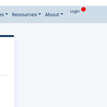
0
Login
es
Resources
About