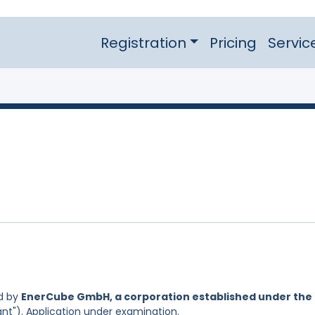
Registration
Pricing
Servic
d by
EnerCube GmbH, a corporation established under the
ant"). Application under examination.