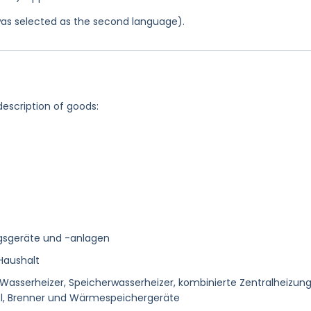
was selected as the second language).
description of goods:
ngsgeräte und -anlagen
Haushalt
Wasserheizer, Speicherwasserheizer, kombinierte Zentralheizun
el, Brenner und Wärmespeichergeräte