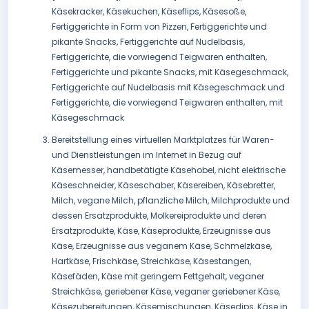
Käsekracker, Käsekuchen, Käseflips, Käsesoße,
Fertiggerichte in Form von Pizzen, Fertiggerichte und
pikante Snacks, Fertiggerichte auf Nudelbasis,
Fertiggerichte, die vorwiegend Teigwaren enthalten,
Fertiggerichte und pikante Snacks, mit Käsegeschmack,
Fertiggerichte auf Nudelbasis mit Käsegeschmack und
Fertiggerichte, die vorwiegend Teigwaren enthalten, mit
Käsegeschmack
Bereitstellung eines virtuellen Marktplatzes für Waren-
und Dienstleistungen im Internet in Bezug auf
Käsemesser, handbetätigte Käsehobel, nicht elektrische
Käseschneider, Käseschaber, Käsereiben, Käsebretter,
Milch, vegane Milch, pflanzliche Milch, Milchprodukte und
dessen Ersatzprodukte, Molkereiprodukte und deren
Ersatzprodukte, Käse, Käseprodukte, Erzeugnisse aus
Käse, Erzeugnisse aus veganem Käse, Schmelzkäse,
Hartkäse, Frischkäse, Streichkäse, Käsestangen,
Käsefäden, Käse mit geringem Fettgehalt, veganer
Streichkäse, geriebener Käse, veganer geriebener Käse,
Käsezubereitungen, Käsemischungen, Käsedips, Käse in