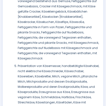
vorwiegend bestehend aus Gemüse, Fertiggerichte auf
Gemüsebasis, Cracker mit Käsegeschmack, mit Käse
gefüllte Cracker, Käsekleingebäck, Käsebällchen
[Knabberartikel], Käselocken [Knabberartikel],
Käsekracker, Käsekuchen, Käseflips, Käsesoße,
Fertiggerichte in Form von Pizzen, Fertiggerichte und
pikante Snacks, Fertiggerichte auf Nudelbasis,
Fertiggerichte, die vorwiegend Teigwaren enthalten,
Fertiggerichte und pikante Snacks, mit Käsegeschmack,
Fertiggerichte auf Nudelbasis mit Käsegeschmack und
Fertiggerichte, die vorwiegend Teigwaren enthalten, mit
Käsegeschmack
Präsentation von Käsemesser, handbetätigte Käsehobel,
nicht elektrische Käseschneider, Käseschaber,
Käsereiben, Käsebretter, Milch, vegane Milch, pflanzliche
Milch, Milchprodukte und dessen Ersatzprodukte,
Molkereiprodukte und deren Ersatzprodukte, Käse, und
Käseprodukte, Erzeugnisse aus Käse, Erzeugnisse aus
veganem Käse, Schmelzkäse, Hartkäse, Frischkäse,
Streichkäse, Käsestangen, Käsefäden, Käse mit