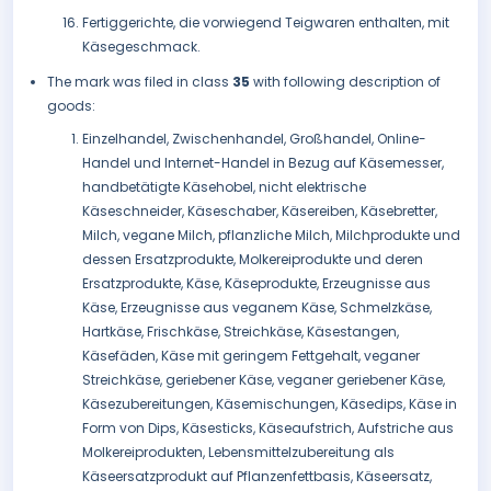
Fertiggerichte, die vorwiegend Teigwaren enthalten, mit
Käsegeschmack.
The mark was filed in class
35
with following description of
goods:
Einzelhandel, Zwischenhandel, Großhandel, Online-
Handel und Internet-Handel in Bezug auf Käsemesser,
handbetätigte Käsehobel, nicht elektrische
Käseschneider, Käseschaber, Käsereiben, Käsebretter,
Milch, vegane Milch, pflanzliche Milch, Milchprodukte und
dessen Ersatzprodukte, Molkereiprodukte und deren
Ersatzprodukte, Käse, Käseprodukte, Erzeugnisse aus
Käse, Erzeugnisse aus veganem Käse, Schmelzkäse,
Hartkäse, Frischkäse, Streichkäse, Käsestangen,
Käsefäden, Käse mit geringem Fettgehalt, veganer
Streichkäse, geriebener Käse, veganer geriebener Käse,
Käsezubereitungen, Käsemischungen, Käsedips, Käse in
Form von Dips, Käsesticks, Käseaufstrich, Aufstriche aus
Molkereiprodukten, Lebensmittelzubereitung als
Käseersatzprodukt auf Pflanzenfettbasis, Käseersatz,