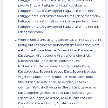
Fertiggerichte in Form von Pizzen, Fertiggerichte und
pikante Snacks, Fertiggerichte auf Nudelbasis,
Fertiggerichte, die vorwiegend Teigwaren enthalten,
Fertiggerichte und pikante Snacks, mit Käsegeschmack,
Fertiggerichte auf Nudelbasis mit Käsegeschmac und
Fertiggerichte, die vorwiegend Teigwaren enthalten, mit
Käsegeschmack
Waren- und Dienstleistungspräsentation in Bezug auf in
Bezug auf Käsemesser, handbetätigte Käsehobel, nicht
elektrische Käseschneider, Käseschaber, Käsereiben,
Käsebretter, Milch, vegane Milch, pflanzliche Milch,
Milchprodukte und dessen Ersatzprodukte,
Molkereiprodukte und deren Ersatzprodukte, Käse,
Käseprodukte, Erzeugnisse aus Käse, Erzeugnisse aus
veganem Käse, Schmelzkäse, Hartkäse, Frischkäse,
Streichkäse, Käsestangen, Käsefäden, Käse mit
geringem Fettgehalt, veganer Streichkäse, geriebener
Käse, veganer geriebener Käse, Käsezubereitungen,
Käsemischungen, Käsedips, Käse in Form von Dips,
Käsesticks, Käseaufstrich, Aufstriche aus