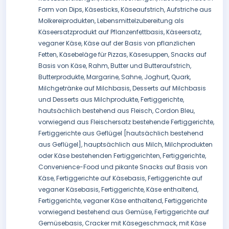
Form von Dips, Käsesticks, Käseaufstrich, Aufstriche aus
Molkereiprodukten, Lebensmittelzubereitung als
Käseersatzprodukt auf Pflanzenfettbasis, Käseersatz,
veganer Käse, Käse auf der Basis von pflanzlichen
Fetten, Käsebeläge für Pizzas, Käsesuppen, Snacks auf
Basis von Käse, Rahm, Butter und Butteraufstrich,
Butterprodukte, Margarine, Sahne, Joghurt, Quark,
Milchgetränke auf Milchbasis, Desserts auf Milchbasis
und Desserts aus Milchprodukte, Fertiggerichte,
hautsächlich bestehend aus Fleisch, Cordon Bleu,
vorwiegend aus Fleischersatz bestehende Fertiggerichte,
Fertiggerichte aus Geflügel [hautsächlich bestehend
aus Geflügel], hauptsächlich aus Milch, Milchprodukten
oder Käse bestehenden Fertiggerichten, Fertiggerichte,
Convenience-Food und pikante Snacks auf Basis von
Käse, Fertiggerichte auf Käsebasis, Fertiggerichte auf
veganer Käsebasis, Fertiggerichte, Käse enthaltend,
Fertiggerichte, veganer Käse enthaltend, Fertiggerichte
vorwiegend bestehend aus Gemüse, Fertiggerichte auf
Gemüsebasis, Cracker mit Käsegeschmack, mit Käse