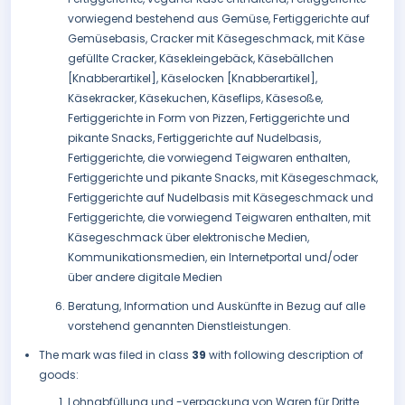
vorwiegend bestehend aus Gemüse, Fertiggerichte auf
Gemüsebasis, Cracker mit Käsegeschmack, mit Käse
gefüllte Cracker, Käsekleingebäck, Käsebällchen
[Knabberartikel], Käselocken [Knabberartikel],
Käsekracker, Käsekuchen, Käseflips, Käsesoße,
Fertiggerichte in Form von Pizzen, Fertiggerichte und
pikante Snacks, Fertiggerichte auf Nudelbasis,
Fertiggerichte, die vorwiegend Teigwaren enthalten,
Fertiggerichte und pikante Snacks, mit Käsegeschmack,
Fertiggerichte auf Nudelbasis mit Käsegeschmack und
Fertiggerichte, die vorwiegend Teigwaren enthalten, mit
Käsegeschmack über elektronische Medien,
Kommunikationsmedien, ein Internetportal und/oder
über andere digitale Medien
Beratung, Information und Auskünfte in Bezug auf alle
vorstehend genannten Dienstleistungen.
The mark was filed in class
39
with following description of
goods:
Lohnabfüllung und -verpackung von Waren für Dritte