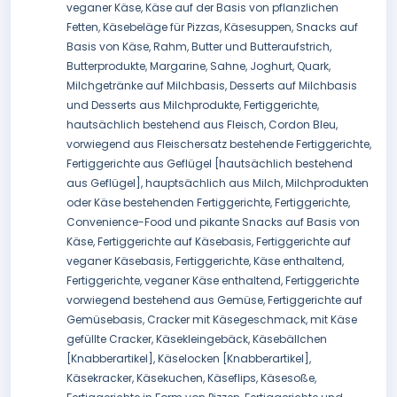
veganer Käse, Käse auf der Basis von pflanzlichen
Fetten, Käsebeläge für Pizzas, Käsesuppen, Snacks auf
Basis von Käse, Rahm, Butter und Butteraufstrich,
Butterprodukte, Margarine, Sahne, Joghurt, Quark,
Milchgetränke auf Milchbasis, Desserts auf Milchbasis
und Desserts aus Milchprodukte, Fertiggerichte,
hautsächlich bestehend aus Fleisch, Cordon Bleu,
vorwiegend aus Fleischersatz bestehende Fertiggerichte,
Fertiggerichte aus Geflügel [hautsächlich bestehend
aus Geflügel], hauptsächlich aus Milch, Milchprodukten
oder Käse bestehenden Fertiggerichte, Fertiggerichte,
Convenience-Food und pikante Snacks auf Basis von
Käse, Fertiggerichte auf Käsebasis, Fertiggerichte auf
veganer Käsebasis, Fertiggerichte, Käse enthaltend,
Fertiggerichte, veganer Käse enthaltend, Fertiggerichte
vorwiegend bestehend aus Gemüse, Fertiggerichte auf
Gemüsebasis, Cracker mit Käsegeschmack, mit Käse
gefüllte Cracker, Käsekleingebäck, Käsebällchen
[Knabberartikel], Käselocken [Knabberartikel],
Käsekracker, Käsekuchen, Käseflips, Käsesoße,