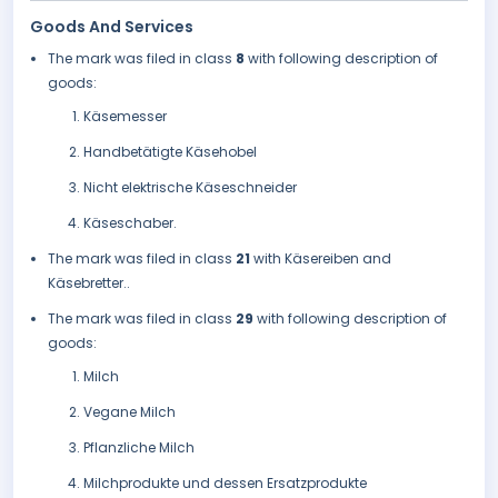
Goods And Services
The mark was filed in class
8
with following description of
goods:
Käsemesser
Handbetätigte Käsehobel
Nicht elektrische Käseschneider
Käseschaber.
The mark was filed in class
21
with Käsereiben and
Käsebretter..
The mark was filed in class
29
with following description of
goods:
Milch
Vegane Milch
Pflanzliche Milch
Milchprodukte und dessen Ersatzprodukte