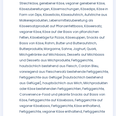
Streichkäse, geriebener Käse, veganer geriebener Käse,
Käsezubereitungen, Käsemischungen, Käsedips, Käse in
Form von Dips, Käsesticks, Käseaufstrich, Aufstriche aus
Molkereiprodukten, Lebensmittelzubereitung als
Käseersatzprodukt auf Pflanzenfettbasis, Käseersatz,
veganer Käse, Käse auf der Basis von pflanzlichen
Fetten, Käsebeläge für Pizzas, Käsesuppen, Snacks auf
Basis von Käse, Rahm, Butter und Butteraufstrich,
Butterprodukte, Margarine, Sahne, Joghurt, Quark,
Milchgetränke auf Milchbasis, Desserts auf Milchbasis
und Desserts aus Milchprodukte, Fertiggerichte,
hautsächlich bestehend aus Fleisch, Cordon Bleu,
vorwiegend aus Fleischersatz bestehende Fertiggerichte,
Fertiggerichte aus Geflügel [hautsächlich bestehend
aus Geflügel], hauptsächlich aus Milch, Milchprodukten
oder Käse bestehenden Fertiggerichten, Fertiggerichte,
Convenience-Food und pikante Snacks auf Basis von
Käse, Fertiggerichte auf Käsebasis, Fertiggerichte auf
veganer Käsebasis, Fertiggerichte, Käse enthaltend,
Fertiggerichte, veganer Käse enthaltend, Fertiggerichte