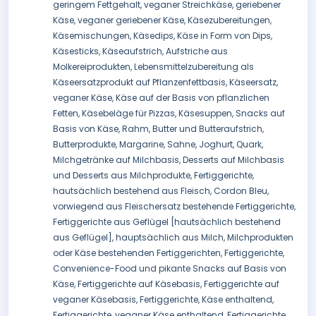
geringem Fettgehalt, veganer Streichkäse, geriebener
Käse, veganer geriebener Käse, Käsezubereitungen,
Käsemischungen, Käsedips, Käse in Form von Dips,
Käsesticks, Käseaufstrich, Aufstriche aus
Molkereiprodukten, Lebensmittelzubereitung als
Käseersatzprodukt auf Pflanzenfettbasis, Käseersatz,
veganer Käse, Käse auf der Basis von pflanzlichen
Fetten, Käsebeläge für Pizzas, Käsesuppen, Snacks auf
Basis von Käse, Rahm, Butter und Butteraufstrich,
Butterprodukte, Margarine, Sahne, Joghurt, Quark,
Milchgetränke auf Milchbasis, Desserts auf Milchbasis
und Desserts aus Milchprodukte, Fertiggerichte,
hautsächlich bestehend aus Fleisch, Cordon Bleu,
vorwiegend aus Fleischersatz bestehende Fertiggerichte,
Fertiggerichte aus Geflügel [hautsächlich bestehend
aus Geflügel], hauptsächlich aus Milch, Milchprodukten
oder Käse bestehenden Fertiggerichten, Fertiggerichte,
Convenience-Food und pikante Snacks auf Basis von
Käse, Fertiggerichte auf Käsebasis, Fertiggerichte auf
veganer Käsebasis, Fertiggerichte, Käse enthaltend,
Fertiggerichte, veganer Käse enthaltend, Fertiggerichte