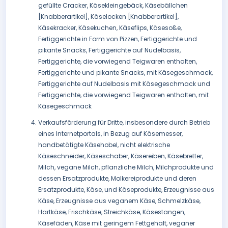
gefüllte Cracker, Käsekleingebäck, Käsebällchen
[Knabberartikel], Käselocken [Knabberartikel],
Käsekracker, Käsekuchen, Käseflips, Käsesoße,
Fertiggerichte in Form von Pizzen, Fertiggerichte und
pikante Snacks, Fertiggerichte auf Nudelbasis,
Fertiggerichte, die vorwiegend Teigwaren enthalten,
Fertiggerichte und pikante Snacks, mit Käsegeschmack,
Fertiggerichte auf Nudelbasis mit Käsegeschmack und
Fertiggerichte, die vorwiegend Teigwaren enthalten, mit
Käsegeschmack
Verkaufsförderung für Dritte, insbesondere durch Betrieb
eines Internetportals, in Bezug auf Käsemesser,
handbetätigte Käsehobel, nicht elektrische
Käseschneider, Käseschaber, Käsereiben, Käsebretter,
Milch, vegane Milch, pflanzliche Milch, Milchprodukte und
dessen Ersatzprodukte, Molkereiprodukte und deren
Ersatzprodukte, Käse, und Käseprodukte, Erzeugnisse aus
Käse, Erzeugnisse aus veganem Käse, Schmelzkäse,
Hartkäse, Frischkäse, Streichkäse, Käsestangen,
Käsefäden, Käse mit geringem Fettgehalt, veganer