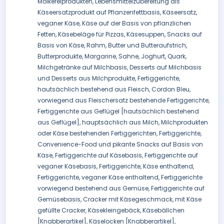
Molkereiprodukten, Lebensmittelzubereitung als
Käseersatzprodukt auf Pflanzenfettbasis, Käseersatz,
veganer Käse, Käse auf der Basis von pflanzlichen
Fetten, Käsebeläge für Pizzas, Käsesuppen, Snacks auf
Basis von Käse, Rahm, Butter und Butteraufstrich,
Butterprodukte, Margarine, Sahne, Joghurt, Quark,
Milchgetränke auf Milchbasis, Desserts auf Milchbasis
und Desserts aus Milchprodukte, Fertiggerichte,
hautsächlich bestehend aus Fleisch, Cordon Bleu,
vorwiegend aus Fleischersatz bestehende Fertiggerichte,
Fertiggerichte aus Geflügel [hautsächlich bestehend
aus Geflügel], hauptsächlich aus Milch, Milchprodukten
oder Käse bestehenden Fertiggerichten, Fertiggerichte,
Convenience-Food und pikante Snacks auf Basis von
Käse, Fertiggerichte auf Käsebasis, Fertiggerichte auf
veganer Käsebasis, Fertiggerichte, Käse enthaltend,
Fertiggerichte, veganer Käse enthaltend, Fertiggerichte
vorwiegend bestehend aus Gemüse, Fertiggerichte auf
Gemüsebasis, Cracker mit Käsegeschmack, mit Käse
gefüllte Cracker, Käsekleingebäck, Käsebällchen
[Knabberartikel], Käselocken [Knabberartikel],