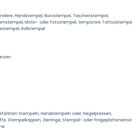
ondere, Handstempel, Bürostempel, Taschenstempel,
umstempel, Motiv- oder Fotostempel, temporäre Tattoostempel
estempel, Rollstempel
anzen
gefärbten Stempeln, Handstempeln oder Siegelpressen,
iffe, Stempelkappen, Zierringe, Stempel- oder Prägeplatteneinsä
ume