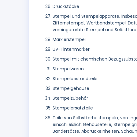
Druckstöcke
Stempel und Stempelapparate, insbes
Ziffernstempel, Wortbandstempel, Dat
voreingefärbte Stempel und Selbstfärb
Markierstempel
UV-Tintenmarker
Stempel mit chemischen Bezugssubst
Stempelwaren
Stempelbestandteile
Stempelgehäuse
Stempelzubehör
Stempelersatzteile
Teile von Selbstfärbestempeln, vorein
einschließlich Gehäuseteile, Stempelgr
Bändersätze, Abdruckeinheiten, Schä