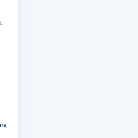
,
tze,