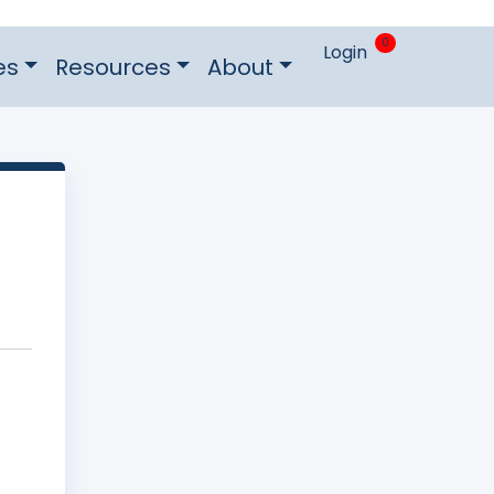
0
Login
es
Resources
About