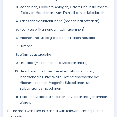
Maschinen, Apparate, Anlagen, Geräte und Instrumente
(Teile von Maschinen) zum Entmolken von Käsebruch
Käseschneideinrichtungen (maschinell betrieben)
Kochkessel [Nahrungsmittelmaschinen]
Mischer und Dispergierer für die Fleischindustrie
Pumpen
Wärmeaustauscher
Entgaser (Maschinen oder Maschinenteile)
Fleischerei- und Fleischereibedarfsmaschinen,
insbesondere Kutter, Wölfe, Gefrierfleischschneider,
Mischmaschinen, Mixgeräte (Maschinen) und
Zerkleinerungsmaschinen
Teile, Ersatzteile und Zubehör für vorstehend genannten
Waren.
The mark was filed in class
11
with following description of
goods: